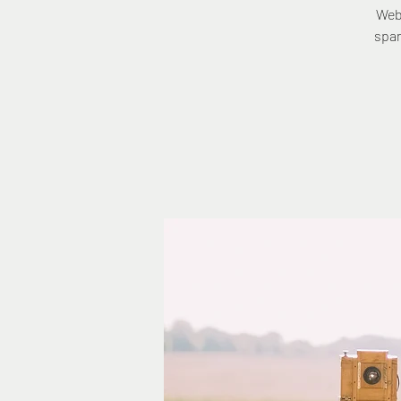
Web
span