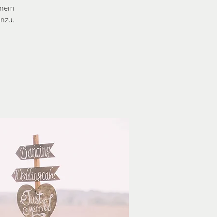
inem
inzu.