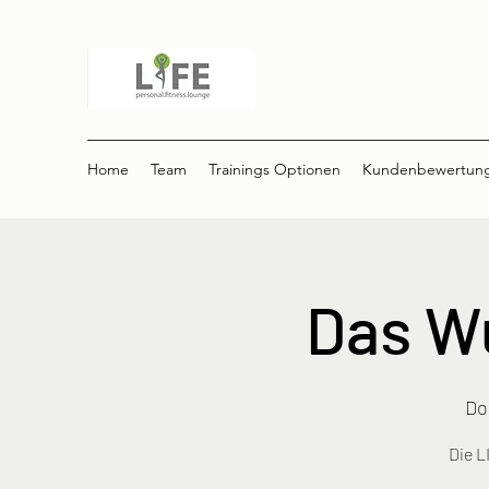
Home
Team
Trainings Optionen
Kundenbewertun
Das W
Do.
Die L