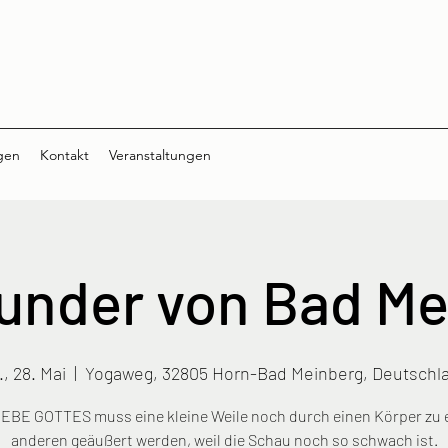
gen
Kontakt
Veranstaltungen
under von Bad Me
, 28. Mai
  |  
Yogaweg, 32805 Horn-Bad Meinberg, Deutschl
IEBE GOTTES muss eine kleine Weile noch durch einen Körper zu
anderen geäußert werden, weil die Schau noch so schwach ist.