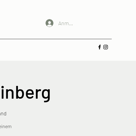
Anmelden
inberg
and
 einem