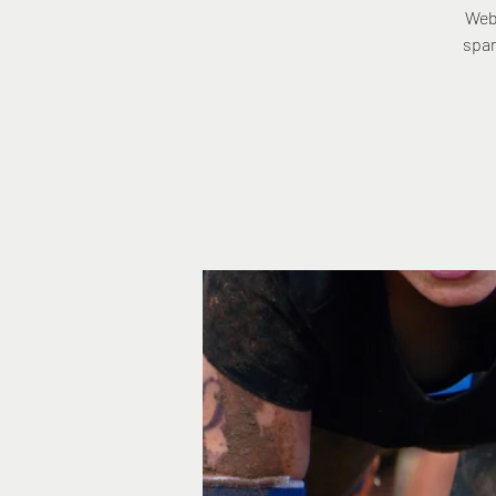
Web
span