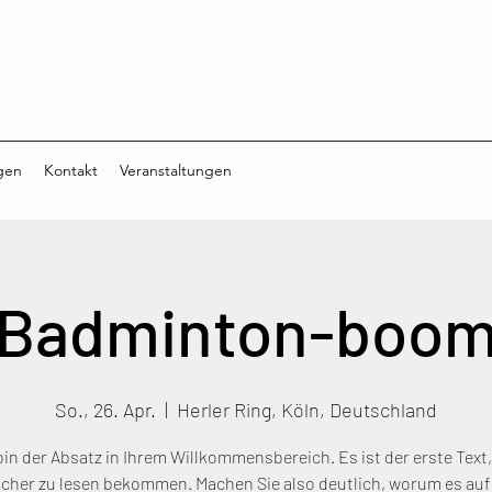
gen
Kontakt
Veranstaltungen
Badminton-boo
So., 26. Apr.
  |  
Herler Ring, Köln, Deutschland
bin der Absatz in Ihrem Willkommensbereich. Es ist der erste Text
cher zu lesen bekommen. Machen Sie also deutlich, worum es auf 