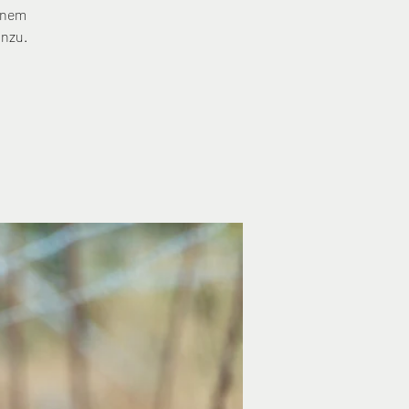
inem
inzu.